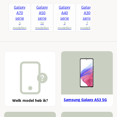
Xbox Draadloze Controller Elite Series 2
Fairphone 4
Nothing Phone (2a)
Toon alle modellen
Galaxy
Galaxy
Galaxy
Galaxy
Galaxy
Xbox Wireless Controller
A70
A50
A40
A30
A20
Nothing Phone (2)
serie
serie
serie
serie
serie
Toon alle modellen
3
10
3
7
7
modellen
modellen
modellen
modellen
modellen
Samsung Galaxy A53 5G
Welk model heb ik?