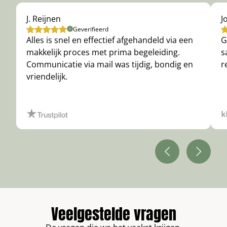
J. Reijnen
J
Geverifieerd
Alles is snel en effectief afgehandeld via een
G
makkelijk proces met prima begeleiding.
s
Communicatie via mail was tijdig, bondig en
r
vriendelijk.
Veelgestelde vragen