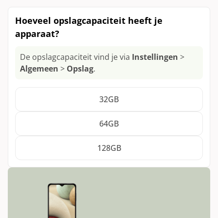
Xbox Draadloze Controller Elite Series 2
Fairphone 4
Nothing Phone (2a)
Gebruikt
Toon alle modellen
Xbox Wireless Controller
Hoeveel opslagcapaciteit heeft je
Het apparaat is gebruikt en/of is uit de
Nothing Phone (2)
apparaat?
verpakking gehaald.
Toon alle modellen
De opslagcapaciteit vind je via
Instellingen
>
Algemeen
>
Opslag
.
32GB
64GB
128GB
Opslagcapaciteit: