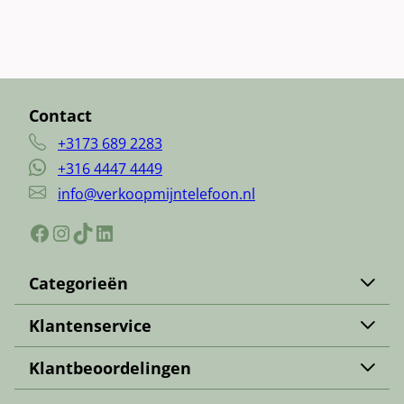
Contact
+3173 689 2283
+316 4447 4449
info@verkoopmijntelefoon.nl
Facebook
Instagram
TikTok
LinkedIn
Categorieën
Apple iPhone verkopen
Klantenservice
iPad verkopen
Contact
Samsung verkopen
Klantbeoordelingen
Over ons
Samsung Tab verkopen
Trustpilot