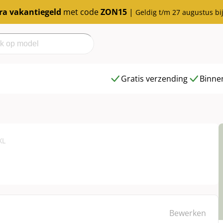
tra vakantiegeld
met code
ZON15
|
Geldig t/m 27 augustus bi
h
Gratis verzending
Binnen
XL
Bewerken