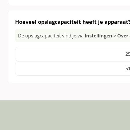
Gebruikt
Het apparaat is gebruikt en/of is uit de verpakking
Hoeveel opslagcapaciteit heeft je apparaat
De opslagcapaciteit vind je via
Instellingen
>
Over 
2
5
Opslagcapaciteit: