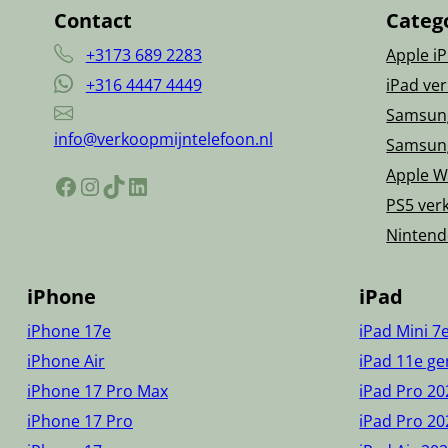
Contact
Categ
+3173 689 2283
Apple i
+316 4447 4449
iPad ve
Samsun
info@verkoopmijntelefoon.nl
Samsun
Apple W
Facebook
Instagram
TikTok
LinkedIn
PS5 ver
Nintend
iPhone
iPad
iPhone 17e
iPad Mini 7
iPhone Air
iPad 11e ge
iPhone 17 Pro Max
iPad Pro 20
iPhone 17 Pro
iPad Pro 20