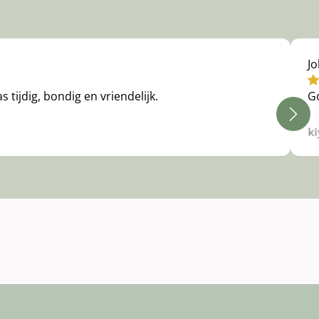
J
 tijdig, bondig en vriendelijk.
Go