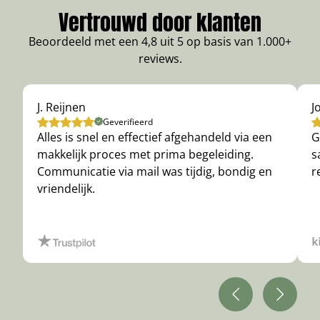
Vertrouwd door klanten
Beoordeeld met een 4,8 uit 5 op basis van 1.000+
reviews.
J. Reijnen
J
Geverifieerd
Alles is snel en effectief afgehandeld via een
G
makkelijk proces met prima begeleiding.
s
Communicatie via mail was tijdig, bondig en
r
vriendelijk.