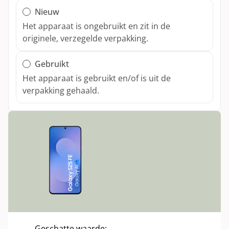
Xbox Draadloze Controller Elite Series 2
Fairphone 4
Nothing Phone (2a)
Nieuw
Toon alle modellen
Xbox Wireless Controller
Het apparaat is ongebruikt en zit in de
Nothing Phone (2)
originele, verzegelde verpakking.
Toon alle modellen
Gebruikt
Het apparaat is gebruikt en/of is uit de
verpakking gehaald.
Conditie:
Geschatte waarde: