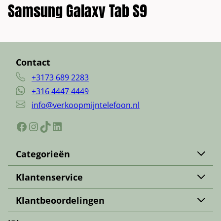
Samsung Galaxy Tab S9
Contact
+3173 689 2283
+316 4447 4449
info@verkoopmijntelefoon.nl
Facebook
Instagram
TikTok
LinkedIn
Categorieën
Apple iPhone verkopen
Klantenservice
iPad verkopen
Contact
Samsung verkopen
Klantbeoordelingen
Over ons
Samsung Tab verkopen
Trustpilot
Werkwijze