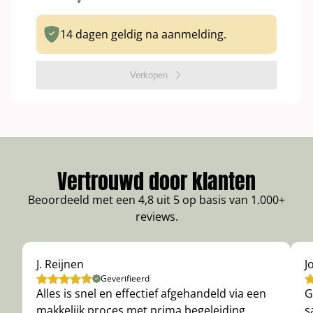
14 dagen geldig na aanmelding.
Verkopen
Vertrouwd door klanten
Beoordeeld met een 4,8 uit 5 op basis van 1.000+
reviews.
J. Reijnen
J
Geverifieerd
Alles is snel en effectief afgehandeld via een
G
makkelijk proces met prima begeleiding.
s