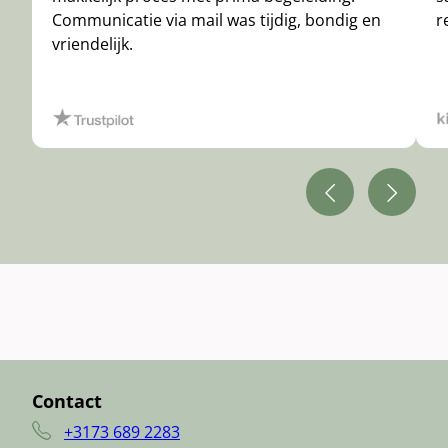
Communicatie via mail was tijdig, bondig en
r
vriendelijk.
Contact
+3173 689 2283