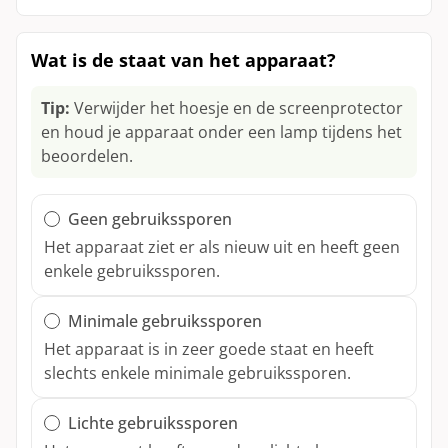
Xbox Draadloze Controller Elite Series 2
Fairphone 4
Nothing Phone (2a)
Toon alle modellen
Xbox Wireless Controller
Nothing Phone (2)
Wat is de staat van het apparaat?
Toon alle modellen
Tip:
Verwijder het hoesje en de screenprotector
40mm
en houd je apparaat onder een lamp tijdens het
beoordelen.
Geen gebruikssporen
Het apparaat ziet er als nieuw uit en heeft geen
enkele gebruikssporen.
Minimale gebruikssporen
Het apparaat is in zeer goede staat en heeft
slechts enkele minimale gebruikssporen.
Lichte gebruikssporen