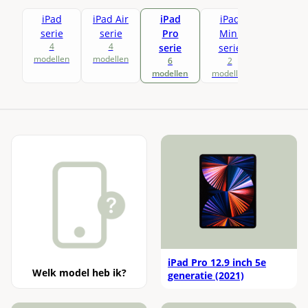
Xbox Draadloze Controller Elite Series 2
Fairphone 4
Nothing Phone (2a)
Toon alle modellen
iPad
iPad Air
iPad
iPad
Xbox Wireless Controller
serie
serie
Pro
Mini
Nothing Phone (2)
4
4
serie
serie
Toon alle modellen
modellen
modellen
6
2
modellen
modellen
iPad Pro 12.9 inch 5e
Welk model heb ik?
generatie (2021)