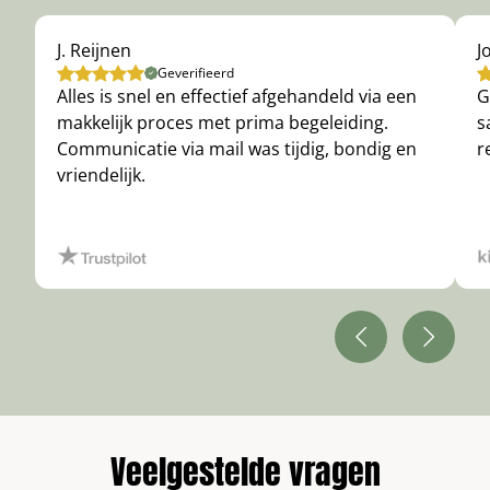
J. Reijnen
J
Geverifieerd
Alles is snel en effectief afgehandeld via een
G
makkelijk proces met prima begeleiding.
s
Communicatie via mail was tijdig, bondig en
r
vriendelijk.
Veelgestelde vragen