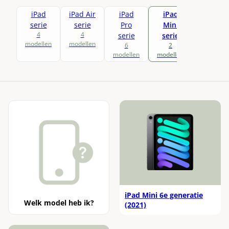
Xbox Draadloze Controller Elite Series 2
Fairphone 4
Nothing Phone (2a)
Toon alle modellen
iPad
iPad Air
iPad
iPad
Xbox Wireless Controller
serie
serie
Pro
Mini
Nothing Phone (2)
4
4
serie
serie
Toon alle modellen
modellen
modellen
6
2
modellen
modellen
iPad Mini 6e generatie
Welk model heb ik?
(2021)