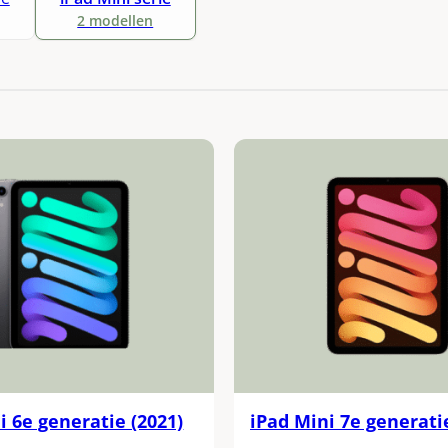
2 modellen
i 6e generatie (2021)
iPad Mini 7e generatie