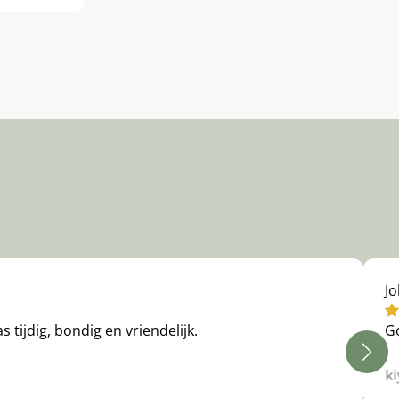
J
 tijdig, bondig en vriendelijk.
Go