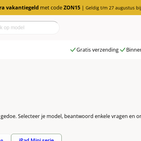
tra vakantiegeld
met code
ZON15
|
Geldig t/m 27 augustus bi
h
Gratis verzending
Binnen
r gedoe. Selecteer je model, beantwoord enkele vragen en o
ie
iPad Mini serie