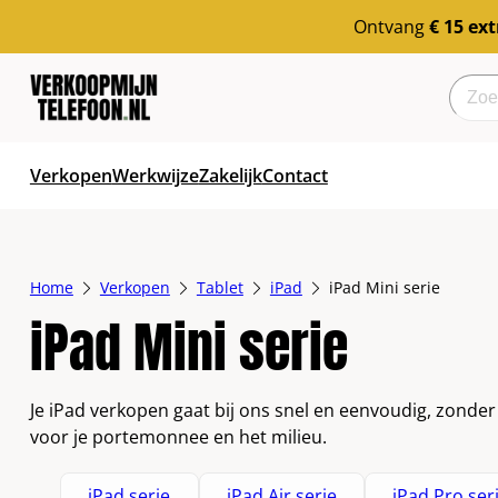
Ga
Ontvang
€ 15 ex
naar
de
Searc
inhoud
Verkopen
Werkwijze
Zakelijk
Contact
Home
Verkopen
Tablet
iPad
iPad Mini serie
iPad Mini serie
Je iPad verkopen gaat bij ons snel en eenvoudig, zonde
voor je portemonnee en het milieu.
iPad serie
iPad Air serie
iPad Pro ser