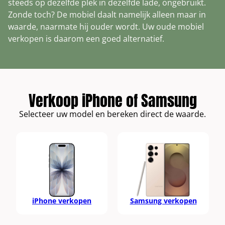
steeds op dezelfde plek in dezelfde lade, ongebruikt.
Xbox Draadloze Controller Elite Series 2
Fairphone 4
Nothing Phone (2a)
Toon alle modellen
Zonde toch? De mobiel daalt namelijk alleen maar in
Xbox Wireless Controller
waarde, naarmate hij ouder wordt. Uw oude mobiel
Nothing Phone (2)
verkopen is daarom een goed alternatief.
Toon alle modellen
Verkoop iPhone of Samsung
Selecteer uw model en bereken direct de waarde.
iPhone verkopen
Samsung verkopen