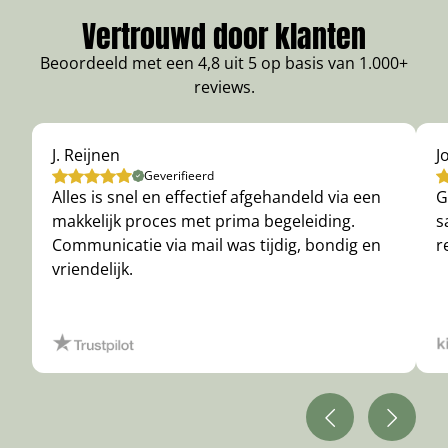
Vertrouwd door klanten
Beoordeeld met een 4,8 uit 5 op basis van 1.000+
reviews.
J. Reijnen
J
Geverifieerd
Alles is snel en effectief afgehandeld via een
G
makkelijk proces met prima begeleiding.
s
Communicatie via mail was tijdig, bondig en
r
vriendelijk.