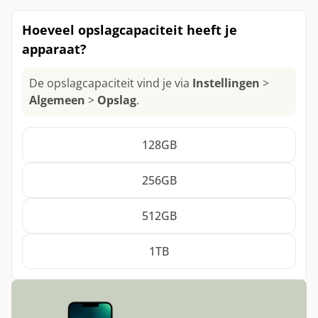
Xbox Draadloze Controller Elite Series 2
Fairphone 4
Nothing Phone (2a)
Gebruikt
Toon alle modellen
Xbox Wireless Controller
Hoeveel opslagcapaciteit heeft je
Het apparaat is gebruikt en/of is uit de
Nothing Phone (2)
apparaat?
verpakking gehaald.
Toon alle modellen
De opslagcapaciteit vind je via
Instellingen
>
Algemeen
>
Opslag
.
128GB
256GB
512GB
1TB
Opslagcapaciteit: