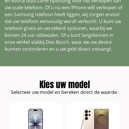
en vooral duurzame oplossing voor het verkopen van
Xbox Draadloze Controller Elite Series 2
Fairphone 4
Nothing Phone (2a)
uw oude telefoon. Of u nu een iPhone wilt verkopen of
Toon alle modellen
Xbox Wireless Controller
een Samsung telefoon heeft liggen, wij zorgen ervoor
Nothing Phone (2)
dat uw telefoon eenvoudig wordt verkocht. U kunt uw
Toon alle modellen
telefoon gratis en verzekerd opsturen, waarbij we
binnen 24 uur uitbetalen. Of u kunt langskomen in
onze winkel vlakbij Den Bosch, waar we uw device
kunnen controleren en u uw geld direct ontvangt.
Kies uw model
Selecteer uw model en bereken direct de waarde.