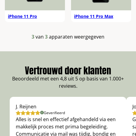
iPhone 11 Pro
iPhone 11 Pro Max
3
van
3
apparaten weergegeven
Vertrouwd door klanten
Beoordeeld met een 4,8 uit 5 op basis van 1.000+
reviews.
J. Reijnen
J
Geverifieerd
Alles is snel en effectief afgehandeld via een
G
makkelijk proces met prima begeleiding.
s
Communicatie via mail was tijdig, bondig en
r