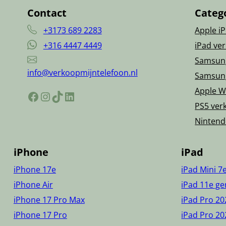
Contact
Categ
+3173 689 2283
Apple i
+316 4447 4449
iPad ve
Samsun
info@verkoopmijntelefoon.nl
Samsun
Apple W
Facebook
Instagram
TikTok
LinkedIn
PS5 ver
Nintend
iPhone
iPad
iPhone 17e
iPad Mini 7
iPhone Air
iPad 11e ge
iPhone 17 Pro Max
iPad Pro 20
iPhone 17 Pro
iPad Pro 20