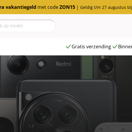
tra vakantiegeld
met code
ZON15
|
Geldig t/m 27 augustus bi
h
Gratis verzending
Binnen