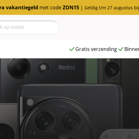
tra vakantiegeld
met code
ZON15
|
Geldig t/m 27 augustus bi
h
Gratis verzending
Binnen