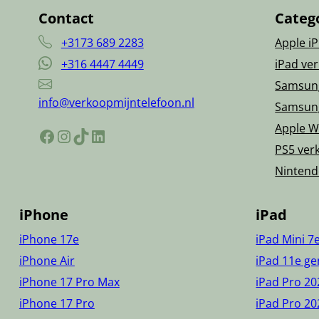
Contact
Categ
+3173 689 2283
Apple i
+316 4447 4449
iPad ve
Samsun
info@verkoopmijntelefoon.nl
Samsun
Apple W
Facebook
Instagram
TikTok
LinkedIn
PS5 ver
Nintend
iPhone
iPad
iPhone 17e
iPad Mini 7
iPhone Air
iPad 11e ge
iPhone 17 Pro Max
iPad Pro 20
iPhone 17 Pro
iPad Pro 20